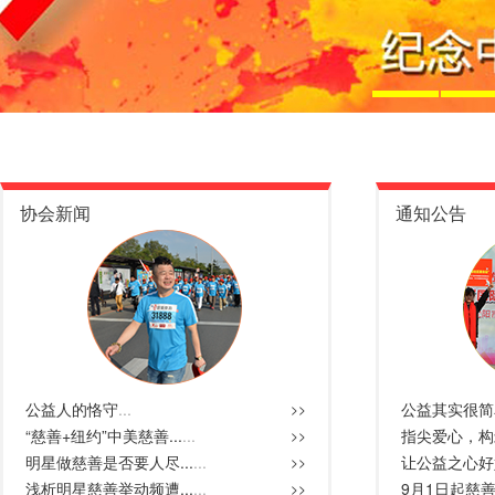
协会新闻
通知公告
公益人的恪守
...
公益其实很简
>>
“慈善+纽约”中美慈善...
...
指尖爱心，构筑
>>
明星做慈善是否要人尽...
...
让公益之心好
>>
浅析明星慈善举动频遭...
...
9月1日起慈善
>>