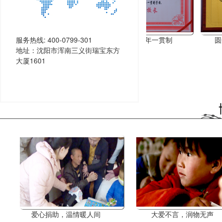
公益特殊贡献单位
服务热线: 400-0799-301
康平县东关九年一贯制
圆梦
地址：沈阳市浑南三义街瑞宝东方
...
...
大厦1601
爱心捐助，温情暖人间
大爱不言，润物无声